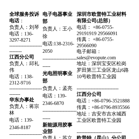
全球服务投诉
电子电器事业
深圳市欧普特工业材料
电话
：
有限公司(总部）
部
负责人：
刘琴
电话： +86-0755-
负责人：王小
29191919 29566091
电话：
136-
徐
传真： +86-0755-
3297-8271
电话:138-2316-
---------------------
29566090
--------
2050
电子邮箱：
江西分公司
sales@evopute.com
----------------------
负责人：邱礼
地址：深圳宝安区松岗
-----
伟
罗田第三工业区龙山6路
光电照明事业
电话：
138-
10号欧普特工业园
部
2312-9716
---------------------
负责人：
孟亮
---------------------------
-------
江西分公司
电话：139-
华东办事处
电话：+86-0796-3521888
2346-6870
负责人：蒋宗
传真：+86-0796-8935566
----------------------
林
地址：吉安市吉水城西
-----
电话：
139-
工业区欧普特工业园
新能源用胶事
2346-8187
业部
-----------------------------
---------------------
负责人：苏立
欧普特（昆山）分公司