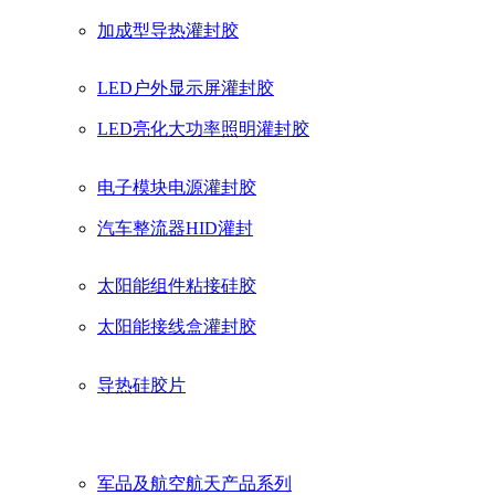
加成型导热灌封胶
单组份粘接胶
LED户外显示屏灌封胶
导热材料
LED亮化大功率照明灌封胶
三防涂覆材料
LED球泡灯专用硅胶
电子模块电源灌封胶
电磁波屏蔽材料
T8灯管专用胶
汽车整流器HID灌封
电源阻燃粘接固定胶
太阳能组件粘接硅胶
高频头粘接密封硅胶
太阳能接线盒灌封胶
高透明防水灌封胶
汽车锂电池
导热硅胶片
电熨斗耐高温密封硅胶
汽车充电桩胶
导热硅脂
汽车车灯密封硅橡胶
LED路灯电源灌封胶
军品及航空航天产品系列