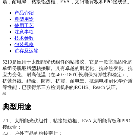
震，耐电晕，粘接铝边框，EVA，太阳能背板和PPO接线盒。
产品介绍
典型用途
使用工艺
注意事项
技术参数
包装规格
贮存及运输
5219是应用于太阳能光伏组件的粘接胶。它是一款室温固化的
单组份脱酮肟型粘接胶。具有卓越的耐老化、抗冷热变化、抗
应力变化、耐高低温（在-40～180℃长期保持弹性和稳定）、
抗紫外线、绝缘、防潮、抗震、耐电晕、抗漏电和耐化学介质
等性能，已获得第三方检测机构的ROHS、Reach 认证。
ss
典型用途
2.1 、太阳能光伏组件，粘接铝边框、EVA 太阳能背板和PPO
接线盒；
2.2 、户外产品的粘接密封；