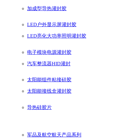
加成型导热灌封胶
单组份粘接胶
LED户外显示屏灌封胶
导热材料
LED亮化大功率照明灌封胶
三防涂覆材料
LED球泡灯专用硅胶
电子模块电源灌封胶
电磁波屏蔽材料
T8灯管专用胶
汽车整流器HID灌封
电源阻燃粘接固定胶
太阳能组件粘接硅胶
高频头粘接密封硅胶
太阳能接线盒灌封胶
高透明防水灌封胶
汽车锂电池
导热硅胶片
电熨斗耐高温密封硅胶
汽车充电桩胶
导热硅脂
汽车车灯密封硅橡胶
LED路灯电源灌封胶
军品及航空航天产品系列